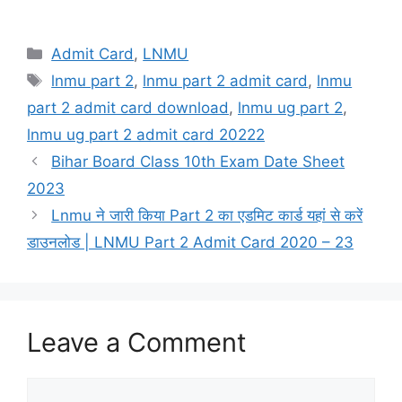
Categories
Admit Card
,
LNMU
Tags
lnmu part 2
,
lnmu part 2 admit card
,
lnmu
part 2 admit card download
,
lnmu ug part 2
,
lnmu ug part 2 admit card 20222
Bihar Board Class 10th Exam Date Sheet
2023
Lnmu ने जारी किया Part 2 का एडमिट कार्ड यहां से करें
डाउनलोड | LNMU Part 2 Admit Card 2020 – 23
Leave a Comment
Comment